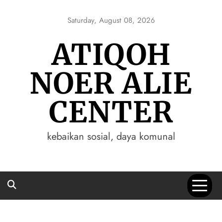
Skip
to
Saturday, August 08, 2026
content
ATIQOH
NOER ALIE
CENTER
kebaikan sosial, daya komunal