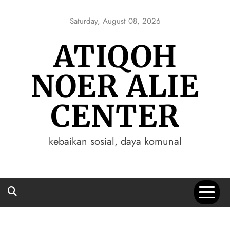
Skip
to
Saturday, August 08, 2026
content
ATIQOH
NOER ALIE
CENTER
kebaikan sosial, daya komunal